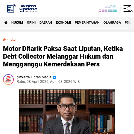
SENIN
10 08 2026
HUKUM
OPINI
DAERAH
EKONOMI
PEMERINTAHAN
OLAHRAGA
POLIT
›
hukum
Motor Ditarik Paksa Saat Liputan, Ketika Debt Collector Melanggar Hukum dan Mengganggu Kemerdekaan Pers
Motor Ditarik Paksa Saat Liputan, Ketika
Debt Collector Melanggar Hukum dan
Mengganggu Kemerdekaan Pers
Warta Lintas Media
Rabu, 08 April 2026, April 08, 2026 WIB