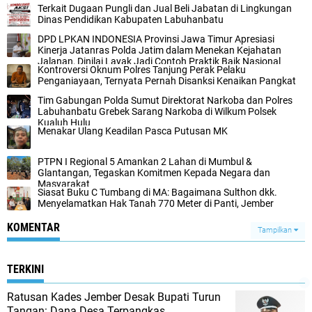
Terkait Dugaan Pungli dan Jual Beli Jabatan di Lingkungan
Dinas Pendidikan Kabupaten Labuhanbatu
DPD LPKAN INDONESIA Provinsi Jawa Timur Apresiasi
Kinerja Jatanras Polda Jatim dalam Menekan Kejahatan
Jalanan, Dinilai Layak Jadi Contoh Praktik Baik Nasional
Kontroversi Oknum Polres Tanjung Perak Pelaku
Penganiayaan, Ternyata Pernah Disanksi Kenaikan Pangkat
Tim Gabungan Polda Sumut Direktorat Narkoba dan Polres
Labuhanbatu Grebek Sarang Narkoba di Wilkum Polsek
Kualuh Hulu
Menakar Ulang Keadilan Pasca Putusan MK
PTPN I Regional 5 Amankan 2 Lahan di Mumbul &
Glantangan, Tegaskan Komitmen Kepada Negara dan
Masyarakat
Siasat Buku C Tumbang di MA: Bagaimana Sulthon dkk.
Menyelamatkan Hak Tanah 770 Meter di Panti, Jember
KOMENTAR
Tampilkan
TERKINI
Ratusan Kades Jember Desak Bupati Turun
Tangan: Dana Desa Terpangkas,