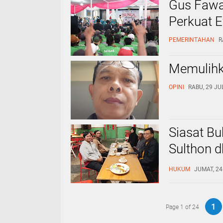
‎Gus Fawa
Perkuat E
PEMERINTAHAN
R
Memulihk
OPINI
RABU, 29 JUL
Siasat B
Sulthon 
Meter di 
HUKUM
JUMAT, 24 
1
Page 1 of 24