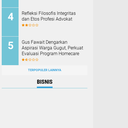
Refleksi Filosofis Integritas
dan Etos Profesi Advokat
Refleksi Filosofis Integritas
Advokat
‎Gus Fawait Dengarkan
OPINI
05/08/2026
Aspirasi Warga Gugut, Perkuat
Evaluasi Program Homecare ‎
TERPOPULER LAINNYA
BISNIS