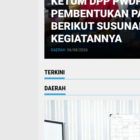
KETUM DPP PWDP
PEMBENTUKAN PA
a Gugut,
BERIKUT SUSUNA
KEGIATANNYA
DAERAH
06/08/2026
TERKINI
DAERAH