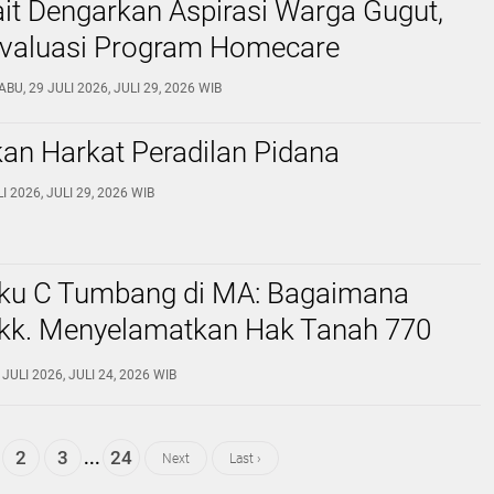
it Dengarkan Aspirasi Warga Gugut,
valuasi Program Homecare ‎
ABU, 29 JULI 2026, JULI 29, 2026 WIB
an Harkat Peradilan Pidana
I 2026, JULI 29, 2026 WIB
uku C Tumbang di MA: Bagaimana
dkk. Menyelamatkan Hak Tanah 770
Panti, Jember
JULI 2026, JULI 24, 2026 WIB
2
3
...
24
Next
Last ›