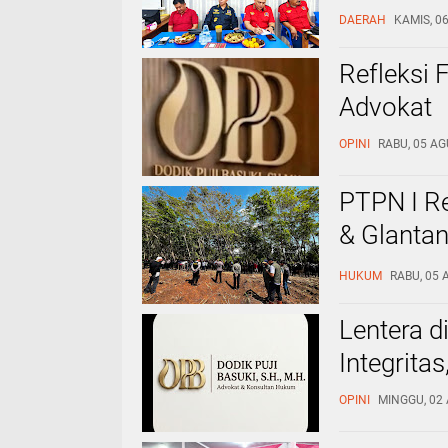
SUSUNAN
DAERAH
KAMIS, 0
Refleksi F
Advokat
OPINI
RABU, 05 AG
PTPN I R
& Glanta
Negara d
HUKUM
RABU, 05 
​Lentera 
Integrita
OPINI
MINGGU, 02 