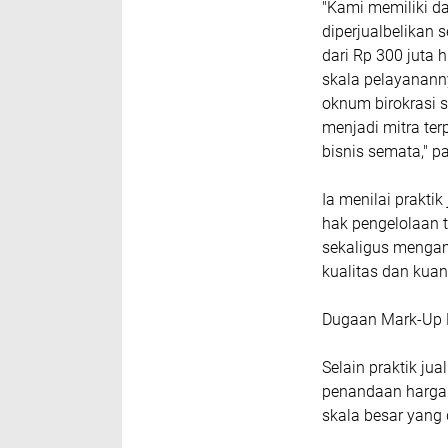
"Kami memiliki da
diperjualbelikan 
dari Rp 300 juta h
skala pelayananny
oknum birokrasi 
menjadi mitra ter
bisnis semata," p
Ia menilai prakti
hak pengelolaan 
sekaligus mengam
kualitas dan kuan
Dugaan Mark-Up 
Selain praktik ju
penandaan harga
skala besar yang 