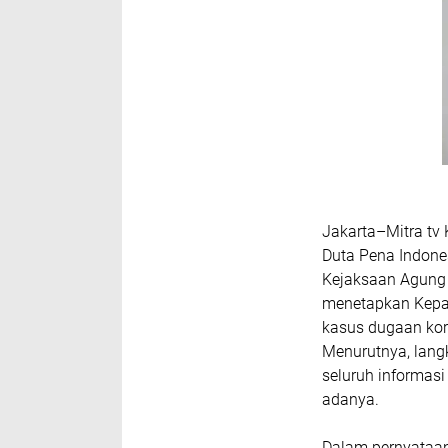
Jakarta–Mitra t
Duta Pena Indone
Kejaksaan Agung 
menetapkan Kepal
kasus dugaan kor
Menurutnya, lang
seluruh informas
adanya.
Dalam pernyataa