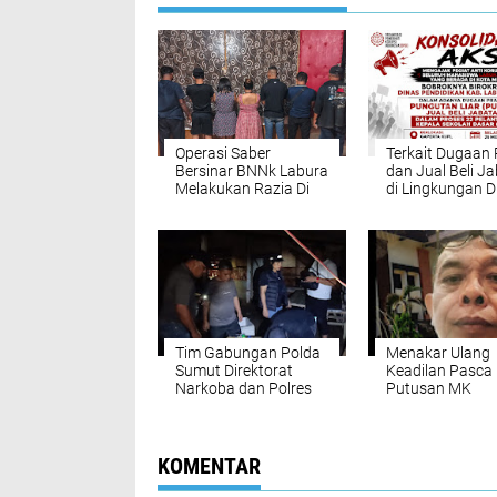
Operasi Saber
Terkait Dugaan 
Bersinar BNNk Labura
dan Jual Beli J
Melakukan Razia Di
di Lingkungan D
Dua Titik Hiburan
Pendidikan
Malam Aek Kanopan
Kabupaten
Labuhanbatu
Tim Gabungan Polda
Menakar Ulang
Sumut Direktorat
Keadilan Pasca
Narkoba dan Polres
Putusan MK
Labuhanbatu Grebek
Sarang Narkoba di
Wilkum Polsek Kualuh
Hulu
KOMENTAR