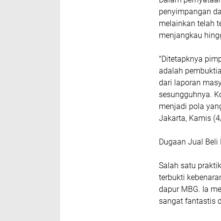
penyimpangan dala
melainkan telah te
menjangkau hingg
"Ditetapknya pim
adalah pembuktia
dari laporan mas
sesungguhnya. Kor
menjadi pola yang
Jakarta, Kamis (4
Dugaan Jual Beli 
Salah satu prakt
terbukti kebenara
dapur MBG. Ia me
sangat fantastis