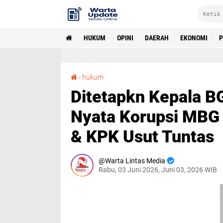
HUKUM
OPINI
DAERAH
EKONOMI
P
Ditetapkn Kepala BGN Sebagai Tersangka Bukti Nyata Korupsi MBG Terstruktur, Minta Kejagung & KPK Usut Tuntas
›
hukum
Ditetapkn Kepala B
Nyata Korupsi MBG 
& KPK Usut Tuntas
Warta Lintas Media
Rabu, 03 Juni 2026, Juni 03, 2026 WIB