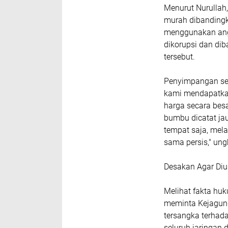
Menurut Nurullah
murah dibandingk
menggunakan angg
dikorupsi dan dib
tersebut.
Penyimpangan ser
kami mendapatkan
harga secara besa
bumbu dicatat jau
tempat saja, mela
sama persis," un
Desakan Agar Diu
Melihat fakta hu
meminta Kejagung
tersangka terhad
seluruh jaringan 