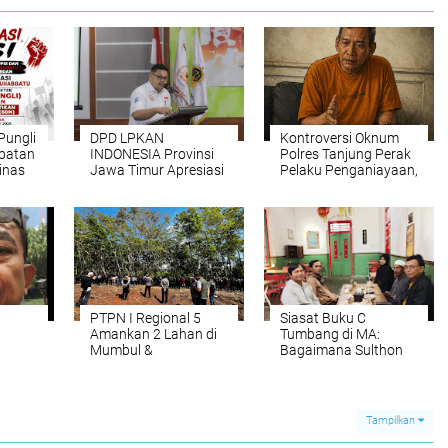
Pungli
DPD LPKAN
Kontroversi Oknum
abatan
INDONESIA Provinsi
Polres Tanjung Perak
inas
Jawa Timur Apresiasi
Pelaku Penganiayaan,
Kinerja Jatanras
Ternyata Pernah
Polda Jatim dalam
Disanksi Kenaikan
Menekan Kejahatan
Pangkat
Jalanan, Dinilai Layak
Jadi Contoh Praktik
Baik Nasional
PTPN I Regional 5
Siasat Buku C
Amankan 2 Lahan di
Tumbang di MA:
Mumbul &
Bagaimana Sulthon
Glantangan,
dkk. Menyelamatkan
Tegaskan Komitmen
Hak Tanah 770 Meter
Kepada Negara dan
di Panti, Jember
Masyarakat
Tampilkan