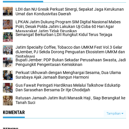
LDII dan NU Gresik Perkuat Sinergi, Sepakat Jaga Kerukunan
Umat dan Kondusivitas Daerah
LPKAN Jatim Dukung Program SIM Digital Nasional Mabes
Polri, Desak Polda Jatim Lakukan Uji Coba 60 Hari Agar
Masyarakat Jatim Tidak Dirugikan
Semangat Berkurban LDII Rungkut Kidul Terus Terjaga
Jatim Specialty Coffee, Tobacco dan UMKM Fest Vol.3 Gelar
diJember, PJ Sekda Dorong Penguatan Ekosistem UMKM dan
Digitalisasi
Bupati Jember: PDP Bukan Sekadar Perusahaan Swasta, Jadi
Pengungkit Pengentasan Kemiskinan
Perkuat Ukhuwah dengan Menghargai Sesama, Dua Ulama
Surabaya Ajak Jamaah Bangun Harmoni
Gus Fawait Peringati Hardiknas Melalui Talkshow Edukatip
Dan Sarasehan Bersama Dr Itje Chodidjah
Ratusan Jamaah Jatim Ikuti Manasik Haji , Siap Berangkat ke
Tanah Suci
KOMENTAR
Tampilkan