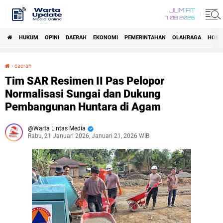
JUM'AT
7 08 2026
HUKUM
OPINI
DAERAH
EKONOMI
PEMERINTAHAN
OLAHRAGA
HOM
›
daerah
Tim SAR Resimen II Pas Pelopor Normalisasi Sungai dan Dukung Pembangunan Huntara di Agam
Tim SAR Resimen II Pas Pelopor
Normalisasi Sungai dan Dukung
Pembangunan Huntara di Agam
Warta Lintas Media
Rabu, 21 Januari 2026, Januari 21, 2026 WIB