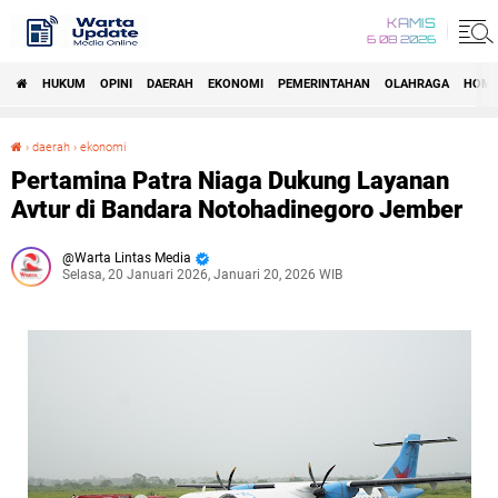
KAMIS
6 08 2026
HUKUM
OPINI
DAERAH
EKONOMI
PEMERINTAHAN
OLAHRAGA
HOM
›
daerah
›
ekonomi
Pertamina Patra Niaga Dukung Layanan Avtur di Bandara Notohadinegoro Jember
Pertamina Patra Niaga Dukung Layanan
Avtur di Bandara Notohadinegoro Jember
Warta Lintas Media
Selasa, 20 Januari 2026, Januari 20, 2026 WIB