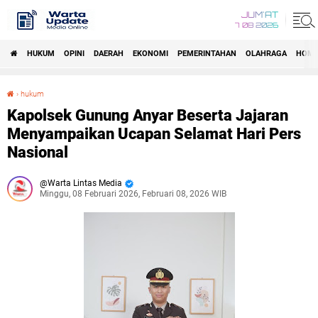
JUM'AT
7 08 2026
HUKUM
OPINI
DAERAH
EKONOMI
PEMERINTAHAN
OLAHRAGA
HOM
›
hukum
Kapolsek Gunung Anyar Beserta Jajaran Menyampaikan Ucapan Selamat Hari Pers Nasional
Kapolsek Gunung Anyar Beserta Jajaran
Menyampaikan Ucapan Selamat Hari Pers
Nasional
Warta Lintas Media
Minggu, 08 Februari 2026, Februari 08, 2026 WIB