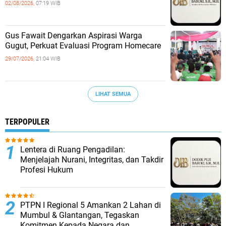
02/08/2026,
07:19 WIB
‎Gus Fawait Dengarkan Aspirasi Warga
Gugut, Perkuat Evaluasi Program Homecare ‎
29/07/2026,
21:04 WIB
LIHAT SEMUA
TERPOPULER
​Lentera di Ruang Pengadilan:
Menjelajah Nurani, Integritas, dan Takdir
Profesi Hukum
PTPN I Regional 5 Amankan 2 Lahan di
Mumbul & Glantangan, Tegaskan
Komitmen Kepada Negara dan