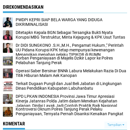
DIREKOMENDASIKAN
PWDPI KEPRI SIAP BELA WARGA YANG DIDUGA
DIKRIMINALISASI
Ditetapkn Kepala BGN Sebagai Tersangka Bukti Nyata
Korupsi MBG Terstruktur, Minta Kejagung & KPK Usut Tuntas
Dr DIDI SUNGKONO .S.H.,M.H., Pengamat Hukum ," Perintah
UU Pidana Korupsi KPK tetap mempunyai kewenangan
Menangkap,menahan pelaku TIPIKOR di BUMN
Korban Penganiayaan di Majelis Dzikir Lapor ke Polres
Pelabuhan Tanjung Perak
Operasi Saber Bersinar BNNk Labura Melakukan Razia Di Dua
Titik Hiburan Malam Aek Kanopan
Terkait Dugaan Pungli dan Jual Beli Jabatan di Lingkungan
Dinas Pendidikan Kabupaten Labuhanbatu
DPD LPKAN INDONESIA Provinsi Jawa Timur Apresiasi
Kinerja Jatanras Polda Jatim dalam Menekan Kejahatan
Jalanan, Dinilai Layak Jadi Contoh Praktik Baik Nasional
Kontroversi Oknum Polres Tanjung Perak Pelaku
Penganiayaan, Ternyata Pernah Disanksi Kenaikan Pangkat
KOMENTAR
Tampilkan