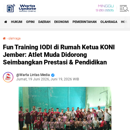
MINGGU
9 08 2026
HUKUM
OPINI
DAERAH
EKONOMI
PEMERINTAHAN
OLAHRAGA
HOM
›
olahraga
Fun Training IODI di Rumah Ketua KONI Jember: Atlet Muda Didorong Seimbangkan Prestasi & Pendidikan
Fun Training IODI di Rumah Ketua KONI
Jember: Atlet Muda Didorong
Seimbangkan Prestasi & Pendidikan
Warta Lintas Media
Jumat, 19 Juni 2026, Juni 19, 2026 WIB