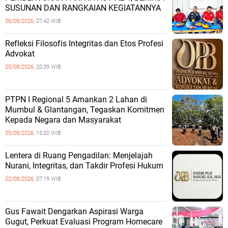
SUSUNAN DAN RANGKAIAN KEGIATANNYA
06/08/2026,
07:42 WIB
Refleksi Filosofis Integritas dan Etos Profesi
Advokat
05/08/2026,
20:39 WIB
PTPN I Regional 5 Amankan 2 Lahan di
Mumbul & Glantangan, Tegaskan Komitmen
Kepada Negara dan Masyarakat
05/08/2026,
15:20 WIB
​Lentera di Ruang Pengadilan: Menjelajah
Nurani, Integritas, dan Takdir Profesi Hukum
02/08/2026,
07:19 WIB
‎Gus Fawait Dengarkan Aspirasi Warga
Gugut, Perkuat Evaluasi Program Homecare ‎