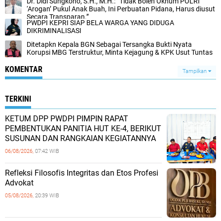
Dr. Didi Sungkono, S.H., M.H.: “Tidak Boleh Oknum POLRI
‘Arogan’ Pukul Anak Buah, Ini Perbuatan Pidana, Harus diusut
Secara Transparan.”
PWDPI KEPRI SIAP BELA WARGA YANG DIDUGA
DIKRIMINALISASI
Ditetapkn Kepala BGN Sebagai Tersangka Bukti Nyata
Korupsi MBG Terstruktur, Minta Kejagung & KPK Usut Tuntas
KOMENTAR
Tampilkan
TERKINI
KETUM DPP PWDPI PIMPIN RAPAT
PEMBENTUKAN PANITIA HUT KE-4, BERIKUT
SUSUNAN DAN RANGKAIAN KEGIATANNYA
06/08/2026,
07:42 WIB
Refleksi Filosofis Integritas dan Etos Profesi
Advokat
05/08/2026,
20:39 WIB