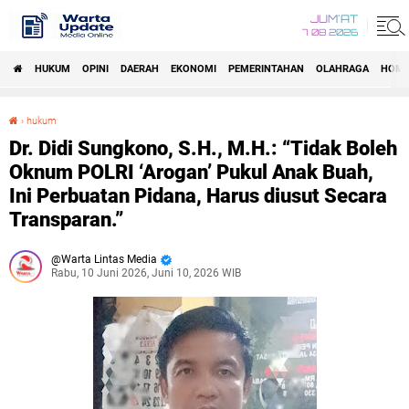
JUM'AT
7 08 2026
HUKUM
OPINI
DAERAH
EKONOMI
PEMERINTAHAN
OLAHRAGA
HOM
›
hukum
Dr. Didi Sungkono, S.H., M.H.: “Tidak Boleh Oknum POLRI ‘Arogan’ Pukul Anak Buah, Ini Perbuatan Pidana, Harus diusut Secara Transparan.”
Dr. Didi Sungkono, S.H., M.H.: “Tidak Boleh
Oknum POLRI ‘Arogan’ Pukul Anak Buah,
Ini Perbuatan Pidana, Harus diusut Secara
Transparan.”
Warta Lintas Media
Rabu, 10 Juni 2026, Juni 10, 2026 WIB