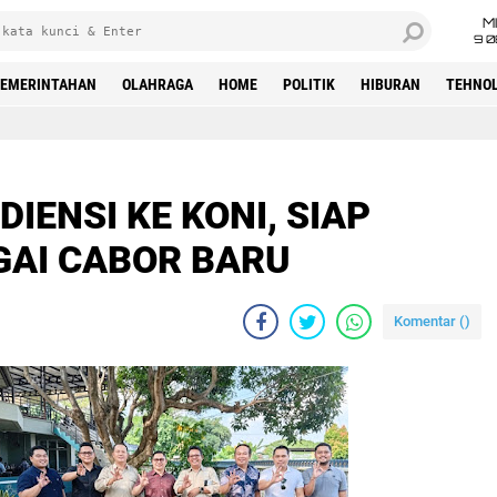
M
9 0
EMERINTAHAN
OLAHRAGA
HOME
POLITIK
HIBURAN
TEHNOL
IENSI KE KONI, SIAP
GAI CABOR BARU
Komentar (
)