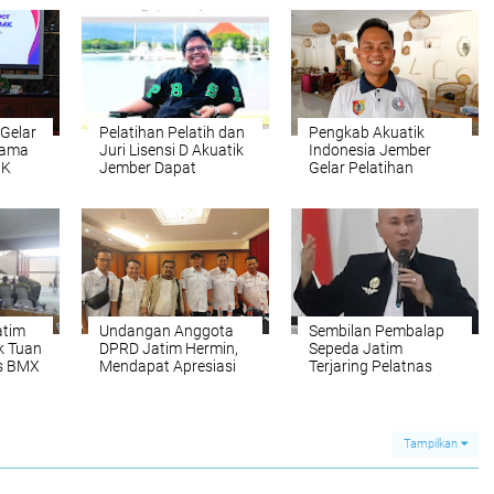
Gelar
Pelatihan Pelatih dan
Pengkab Akuatik
sama
Juri Lisensi D Akuatik
Indonesia Jember
MK
Jember Dapat
Gelar Pelatihan
ridge
Apresiasi Koni Jember
Pelatih dan Juri
ikuler
Lisensi D
atim
Undangan Anggota
Sembilan Pembalap
k Tuan
DPRD Jatim Hermin,
Sepeda Jatim
s BMX
Mendapat Apresiasi
Terjaring Pelatnas
KONI Jember
Asian Games 2026
Tampilkan