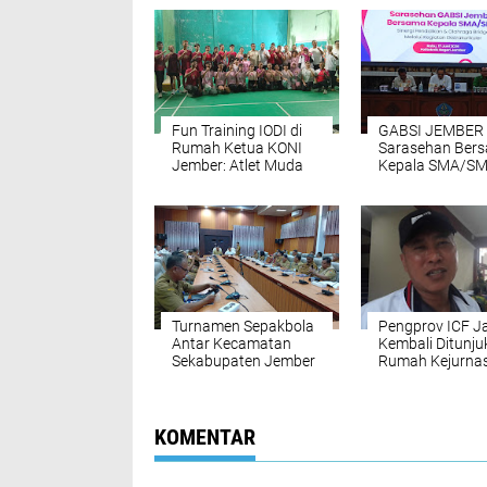
Fun Training IODI di
GABSI JEMBER 
Rumah Ketua KONI
Sarasehan Ber
Jember: Atlet Muda
Kepala SMA/S
Didorong
Bahas Sinergi B
Seimbangkan
Lewat Ekstrakur
Prestasi & Pendidikan
Turnamen Sepakbola
Pengprov ICF J
Antar Kecamatan
Kembali Ditunju
Sekabupaten Jember
Rumah Kejurna
Kembali Digelar,
Panitia Gratiskan
Pendaftaran
KOMENTAR