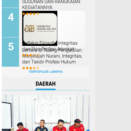
SUSUNAN DAN RANGKAIAN
KEGIATANNYA
Refleksi Filosofis Integritas
dan Etos Profesi Advokat
​Lentera di Ruang Pengadilan:
Menjelajah Nurani, Integritas,
dan Takdir Profesi Hukum
TERPOPULER LAINNYA
DAERAH