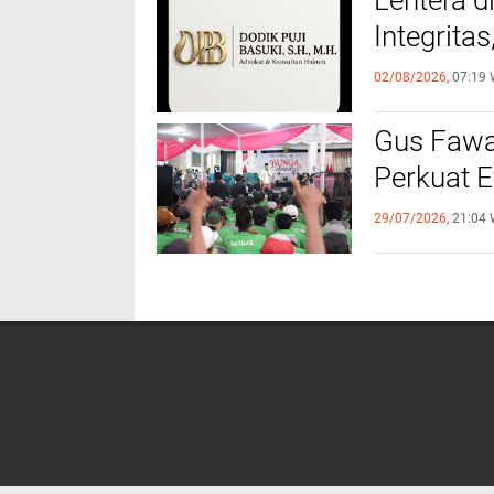
​Lentera 
Integrita
02/08/2026,
07:19 
‎Gus Fawa
Perkuat E
29/07/2026,
21:04 