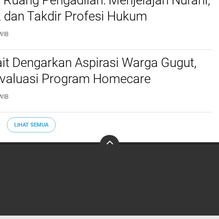
di Ruang Pengadilan: Menjelajah Nurani,
s, dan Takdir Profesi Hukum
WIB
it Dengarkan Aspirasi Warga Gugut,
valuasi Program Homecare ‎
WIB
LIHAT SEMUA