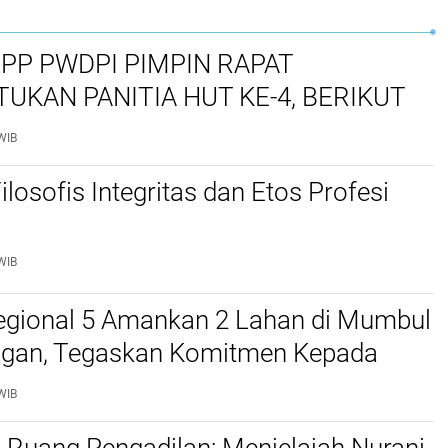
PP PWDPI PIMPIN RAPAT
UKAN PANITIA HUT KE-4, BERIKUT
 DAN RANGKAIAN KEGIATANNYA
WIB
ilosofis Integritas dan Etos Profesi
WIB
egional 5 Amankan 2 Lahan di Mumbul
ngan, Tegaskan Komitmen Kepada
an Masyarakat
WIB