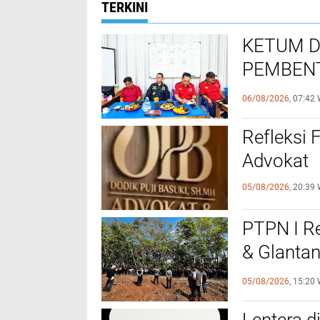
TERKINI
KETUM D
PEMBENT
SUSUNAN
06/08/2026,
07:42 
Refleksi F
Advokat
05/08/2026,
20:39 
PTPN I R
& Glanta
Negara d
05/08/2026,
15:20 