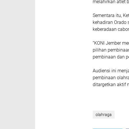
melahirkan atlet 
Sementara itu, K
kehadiran Orado 
keberadaan cabor
“KONI Jember men
pilihan pembinaan
pembinaan dan p
Audiensi ini men
pembinaan olahra
ditargetkan aktif
olahraga