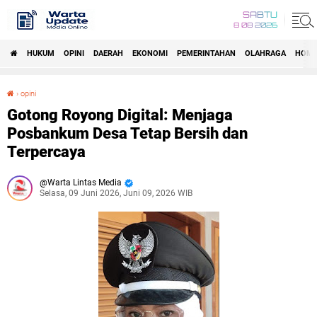
SABTU
8 08 2026
HUKUM
OPINI
DAERAH
EKONOMI
PEMERINTAHAN
OLAHRAGA
HOM
›
opini
Gotong Royong Digital: Menjaga Posbankum Desa Tetap Bersih dan Terpercaya
Gotong Royong Digital: Menjaga
Posbankum Desa Tetap Bersih dan
Terpercaya
Warta Lintas Media
Selasa, 09 Juni 2026, Juni 09, 2026 WIB