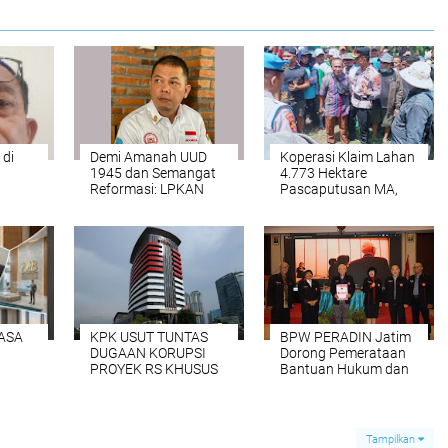
 di
Demi Amanah UUD
Koperasi Klaim Lahan
1945 dan Semangat
4.773 Hektare
Reformasi: LPKAN
Pascaputusan MA,
Desak Bentuk Satgas
Massa Panen Sawit di
Langsung di Bawah
Areal PT CSIL
Komando Presiden
ASA
KPK USUT TUNTAS
BPW PERADIN Jatim
DUGAAN KORUPSI
Dorong Pemerataan
PROYEK RS KHUSUS
Bantuan Hukum dan
PARU SENILAI Rp15
Edukasi Masyarakat
MILIAR
Tampilkan