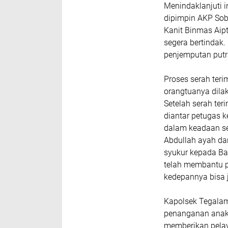
Menindaklanjuti i
dipimpin AKP So
Kanit Binmas Aipt
segera bertindak.
penjemputan putr
Proses serah ter
orangtuanya dila
Setelah serah te
diantar petugas k
dalam keadaan se
Abdullah ayah dar
syukur kepada Ba
telah membantu 
kedepannya bisa j
Kapolsek Tegalam
penanganan anak 
memberikan pelay