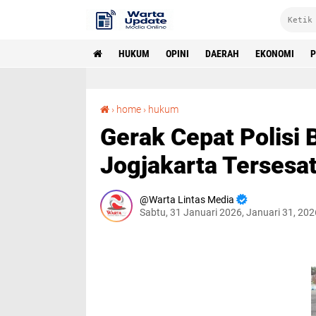
HUKUM
OPINI
DAERAH
EKONOMI
P
Gerak Cepat Polisi Bantu Santri Kabur Asal Jogjakarta Tersesat di Bondowoso
›
home
›
hukum
Gerak Cepat Polisi 
Jogjakarta Tersesa
Warta Lintas Media
Sabtu, 31 Januari 2026, Januari 31, 20