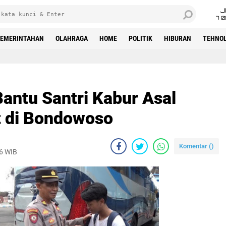
J
7 
EMERINTAHAN
OLAHRAGA
HOME
POLITIK
HIBURAN
TEHNOL
Bantu Santri Kabur Asal
t di Bondowoso
Komentar (
)
26 WIB