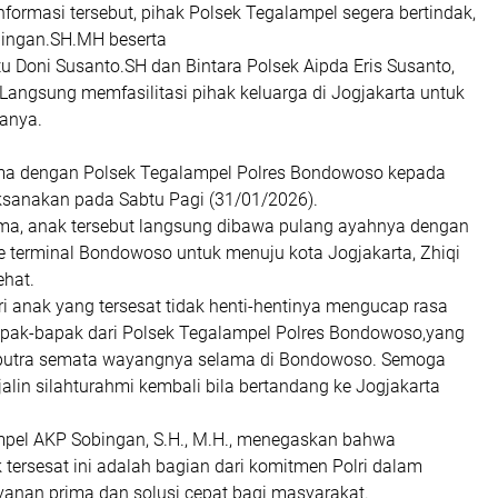
nformasi tersebut, pihak Polsek Tegalampel segera bertindak,
bingan.SH.MH beserta
u Doni Susanto.SH dan Bintara Polsek Aipda Eris Susanto,
 Langsung memfasilitasi pihak keluarga di Jogjakarta untuk
anya.
ima dengan Polsek Tegalampel Polres Bondowoso kepada
ksanakan pada Sabtu Pagi (31/01/2026).
rima, anak tersebut langsung dibawa pulang ayahnya dengan
e terminal Bondowoso untuk menuju kota Jogjakarta, Zhiqi
hat.
i anak yang tersesat tidak henti-hentinya mengucap rasa
pak-bapak dari Polsek Tegalampel Polres Bondowoso,yang
putra semata wayangnya selama di Bondowoso. Semoga
alin silahturahmi kembali bila bertandang ke Jogjakarta
pel AKP Sobingan, S.H., M.H., menegaskan bahwa
tersesat ini adalah bagian dari komitmen Polri dalam
anan prima dan solusi cepat bagi masyarakat.