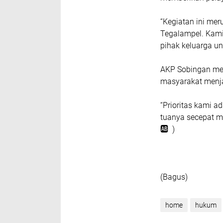
“Kegiatan ini me
Tegalampel. Kami
pihak keluarga un
AKP Sobingan me
masyarakat menjad
“Prioritas kami a
tuanya secepat mun
🆎 )
(Bagus)
home
hukum