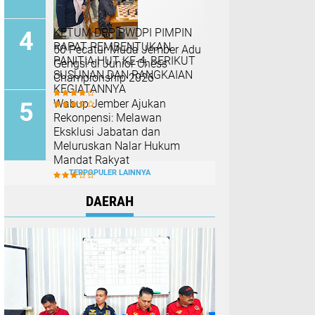
KETUM DPP PWDPI PIMPIN
RAPAT PEMBENTUKAN
50 Pecatur Muda Jember Adu
PANITIA HUT KE-4, BERIKUT
Gengsi di Junior Chess
SUSUNAN DAN RANGKAIAN
Championship 2026
KEGIATANNYA
Wabup Jember Ajukan
Rekonpensi: Melawan
Eksklusi Jabatan dan
Meluruskan Nalar Hukum
Mandat Rakyat
TERPOPULER LAINNYA
DAERAH