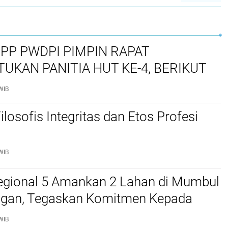
PP PWDPI PIMPIN RAPAT
UKAN PANITIA HUT KE-4, BERIKUT
 DAN RANGKAIAN KEGIATANNYA
WIB
ilosofis Integritas dan Etos Profesi
WIB
egional 5 Amankan 2 Lahan di Mumbul
ngan, Tegaskan Komitmen Kepada
an Masyarakat
WIB