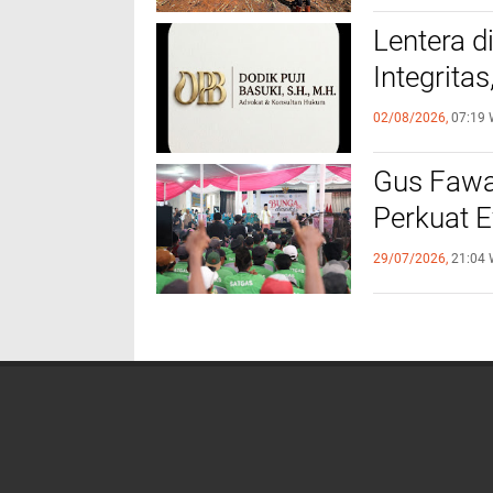
​Lentera 
Integrita
02/08/2026,
07:19 
‎Gus Fawa
Perkuat E
29/07/2026,
21:04 