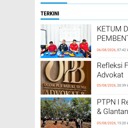
TERKINI
KETUM D
PEMBENT
SUSUNAN
06/08/2026,
07:42 
Refleksi F
Advokat
05/08/2026,
20:39 
PTPN I R
& Glanta
Negara d
05/08/2026,
15:20 