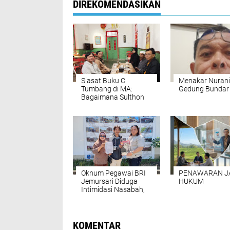
DIREKOMENDASIKAN
Siasat Buku C
Menakar Nurani
Tumbang di MA:
Gedung Bundar
Bagaimana Sulthon
dkk. Menyelamatkan
Hak Tanah 770 Meter
di Panti, Jember
Oknum Pegawai BRI
PENAWARAN J
Jemursari Diduga
HUKUM
Intimidasi Nasabah,
Larang Pakai
Pengacara
KOMENTAR