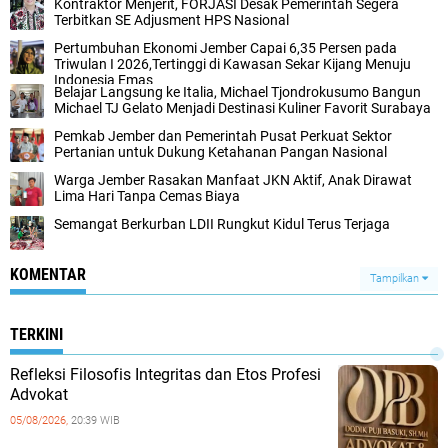
Kontraktor Menjerit, FORJASI Desak Pemerintah Segera
Terbitkan SE Adjusment HPS Nasional
P‎ertumbuhan Ekonomi Jember Capai 6,35 Persen pada
Triwulan I 2026,Tertinggi di Kawasan Sekar Kijang Menuju
Indonesia Emas
Belajar Langsung ke Italia, Michael Tjondrokusumo Bangun
Michael TJ Gelato Menjadi Destinasi Kuliner Favorit Surabaya
‎Pemkab Jember dan Pemerintah Pusat Perkuat Sektor
Pertanian untuk Dukung Ketahanan Pangan Nasional ‎
‎Warga Jember Rasakan Manfaat JKN Aktif, Anak Dirawat
Lima Hari Tanpa Cemas Biaya ‎
Semangat Berkurban LDII Rungkut Kidul Terus Terjaga
KOMENTAR
Tampilkan
TERKINI
Refleksi Filosofis Integritas dan Etos Profesi
Advokat
05/08/2026,
20:39 WIB