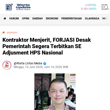
KAMIS
6 08 2026
HUKUM
OPINI
DAERAH
EKONOMI
PEMERINTAHAN
OLAHRAGA
HOM
›
ekonomi
Kontraktor Menjerit, FORJASI Desak Pemerintah Segera Terbitkan SE Adjusment HPS Nasional
Kontraktor Menjerit, FORJASI Desak
Pemerintah Segera Terbitkan SE
Adjusment HPS Nasional
Warta Lintas Media
Minggu, 14 Juni 2026, Juni 14, 2026 WIB