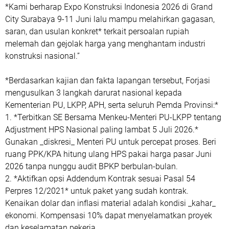
*Kami berharap Expo Konstruksi Indonesia 2026 di Grand
City Surabaya 9-11 Juni lalu mampu melahirkan gagasan,
saran, dan usulan konkret* terkait persoalan rupiah
melemah dan gejolak harga yang menghantam industri
konstruksi nasional.”
*Berdasarkan kajian dan fakta lapangan tersebut, Forjasi
mengusulkan 3 langkah darurat nasional kepada
Kementerian PU, LKPP, APH, serta seluruh Pemda Provinsi:*
1. *Terbitkan SE Bersama Menkeu-Menteri PU-LKPP tentang
Adjustment HPS Nasional paling lambat 5 Juli 2026.*
Gunakan _diskresi_ Menteri PU untuk percepat proses. Beri
ruang PPK/KPA hitung ulang HPS pakai harga pasar Juni
2026 tanpa nunggu audit BPKP berbulan-bulan.
2. *Aktifkan opsi Addendum Kontrak sesuai Pasal 54
Perpres 12/2021* untuk paket yang sudah kontrak.
Kenaikan dolar dan inflasi material adalah kondisi _kahar_
ekonomi. Kompensasi 10% dapat menyelamatkan proyek
dan keselamatan pekerja.