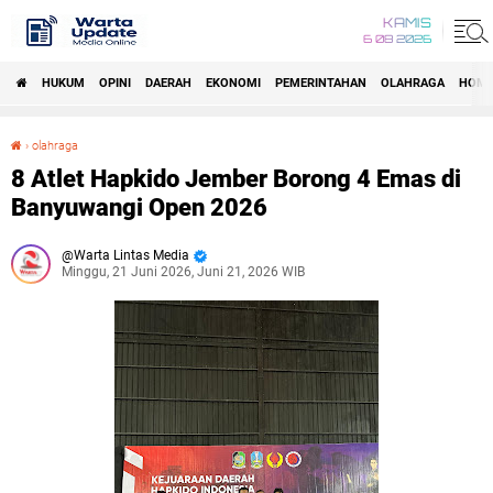
KAMIS
6 08 2026
HUKUM
OPINI
DAERAH
EKONOMI
PEMERINTAHAN
OLAHRAGA
HOM
›
olahraga
8 Atlet Hapkido Jember Borong 4 Emas di Banyuwangi Open 2026
8 Atlet Hapkido Jember Borong 4 Emas di
Banyuwangi Open 2026
Warta Lintas Media
Minggu, 21 Juni 2026, Juni 21, 2026 WIB