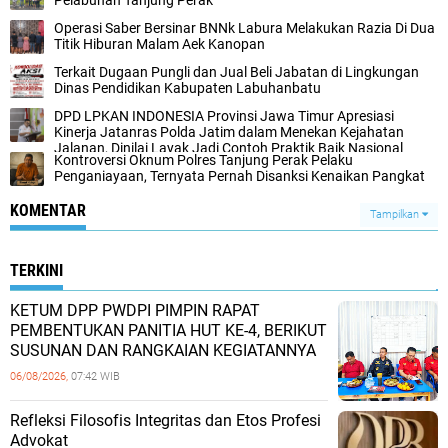
Pelabuhan Tanjung Perak
Operasi Saber Bersinar BNNk Labura Melakukan Razia Di Dua
Titik Hiburan Malam Aek Kanopan
Terkait Dugaan Pungli dan Jual Beli Jabatan di Lingkungan
Dinas Pendidikan Kabupaten Labuhanbatu
DPD LPKAN INDONESIA Provinsi Jawa Timur Apresiasi
Kinerja Jatanras Polda Jatim dalam Menekan Kejahatan
Jalanan, Dinilai Layak Jadi Contoh Praktik Baik Nasional
Kontroversi Oknum Polres Tanjung Perak Pelaku
Penganiayaan, Ternyata Pernah Disanksi Kenaikan Pangkat
KOMENTAR
Tampilkan
TERKINI
KETUM DPP PWDPI PIMPIN RAPAT
PEMBENTUKAN PANITIA HUT KE-4, BERIKUT
SUSUNAN DAN RANGKAIAN KEGIATANNYA
06/08/2026,
07:42 WIB
Refleksi Filosofis Integritas dan Etos Profesi
Advokat