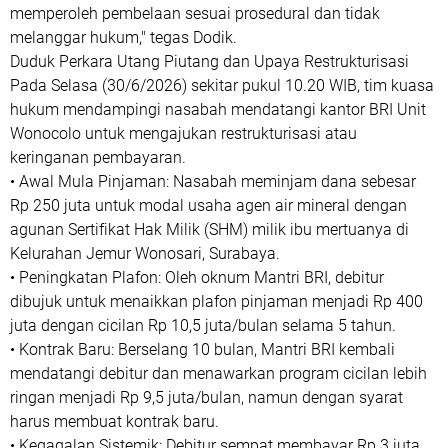
memperoleh pembelaan sesuai prosedural dan tidak
melanggar hukum," tegas Dodik.
Duduk Perkara Utang Piutang dan Upaya Restrukturisasi
Pada Selasa (30/6/2026) sekitar pukul 10.20 WIB, tim kuasa
hukum mendampingi nasabah mendatangi kantor BRI Unit
Wonocolo untuk mengajukan restrukturisasi atau
keringanan pembayaran.
• Awal Mula Pinjaman: Nasabah meminjam dana sebesar
Rp 250 juta untuk modal usaha agen air mineral dengan
agunan Sertifikat Hak Milik (SHM) milik ibu mertuanya di
Kelurahan Jemur Wonosari, Surabaya.
• Peningkatan Plafon: Oleh oknum Mantri BRI, debitur
dibujuk untuk menaikkan plafon pinjaman menjadi Rp 400
juta dengan cicilan Rp 10,5 juta/bulan selama 5 tahun.
• Kontrak Baru: Berselang 10 bulan, Mantri BRI kembali
mendatangi debitur dan menawarkan program cicilan lebih
ringan menjadi Rp 9,5 juta/bulan, namun dengan syarat
harus membuat kontrak baru.
• Kegagalan Sistemik: Debitur sempat membayar Rp 3 juta,