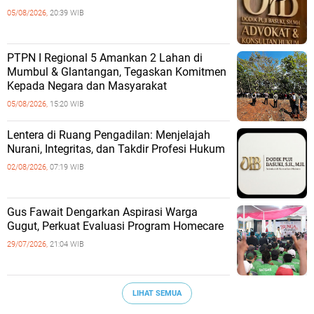
05/08/2026,
20:39 WIB
PTPN I Regional 5 Amankan 2 Lahan di
Mumbul & Glantangan, Tegaskan Komitmen
Kepada Negara dan Masyarakat
05/08/2026,
15:20 WIB
​Lentera di Ruang Pengadilan: Menjelajah
Nurani, Integritas, dan Takdir Profesi Hukum
02/08/2026,
07:19 WIB
‎Gus Fawait Dengarkan Aspirasi Warga
Gugut, Perkuat Evaluasi Program Homecare ‎
29/07/2026,
21:04 WIB
LIHAT SEMUA