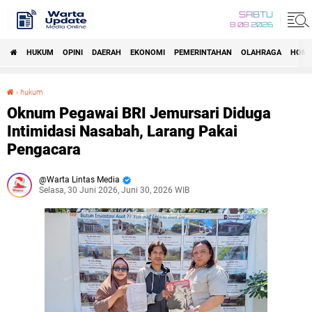
SABTU
8 08 2026
HUKUM
OPINI
DAERAH
EKONOMI
PEMERINTAHAN
OLAHRAGA
HOM
›
hukum
Oknum Pegawai BRI Jemursari Diduga Intimidasi Nasabah, Larang Pakai Pengacara
Oknum Pegawai BRI Jemursari Diduga
Intimidasi Nasabah, Larang Pakai
Pengacara
Warta Lintas Media
Selasa, 30 Juni 2026, Juni 30, 2026 WIB