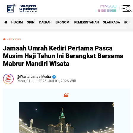
MINGGU
9 08 2026
HUKUM
OPINI
DAERAH
EKONOMI
PEMERINTAHAN
OLAHRAGA
HOM
›
ekonomi
Jamaah Umrah Kediri Pertama Pasca Musim Haji Tahun Ini Berangkat Bersama Mabrur Mandiri Wisata
Jamaah Umrah Kediri Pertama Pasca
Musim Haji Tahun Ini Berangkat Bersama
Mabrur Mandiri Wisata
Warta Lintas Media
Rabu, 01 Juli 2026, Juli 01, 2026 WIB