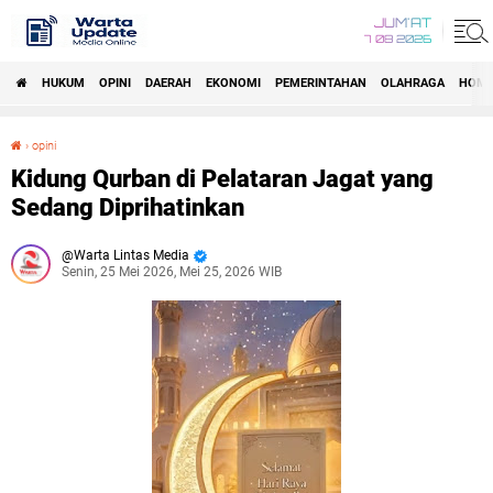
JUM'AT
7 08 2026
HUKUM
OPINI
DAERAH
EKONOMI
PEMERINTAHAN
OLAHRAGA
HOM
›
opini
Kidung Qurban di Pelataran Jagat yang Sedang Diprihatinkan
Kidung Qurban di Pelataran Jagat yang
Sedang Diprihatinkan
Warta Lintas Media
Senin, 25 Mei 2026, Mei 25, 2026 WIB